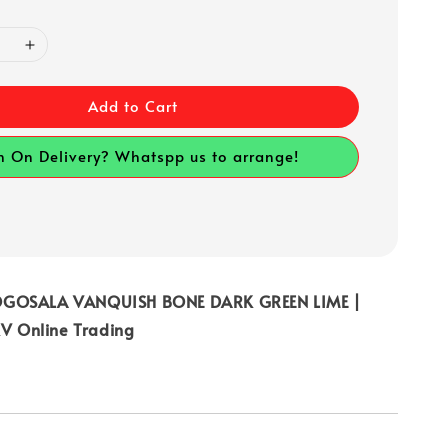
Add to Cart
h On Delivery? Whatspp us to arrange!
OGOSALA VANQUISH BONE DARK GREEN LIME |
KV Online Trading