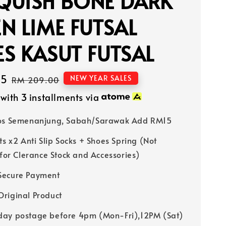
QUISH BONE DARK
N LIME FUTSAL
S KASUT FUTSAL
65
Regular
NEW YEAR SALES
RM 209.00
price
with 3 installments via
Pos Semenanjung, Sabah/Sarawak Add RM15
ts x2 Anti Slip Socks + Shoes Spring (Not
 for Clerance Stock and Accessories)
Secure Payment
riginal Product
ay postage before 4pm (Mon-Fri),12PM (Sat)