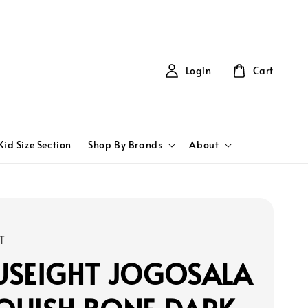
Login
Cart
Kid Size Section
Shop By Brands
About
T
USEIGHT JOGOSALA