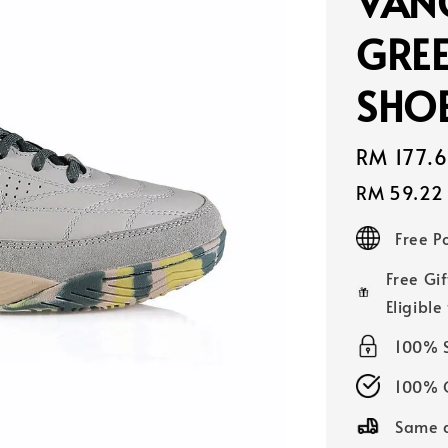
VAN
GREE
SHOE
Sale
RM 177.
price
RM 59.22
Free 
Free Gif
Eligible
100% 
100% O
Same d