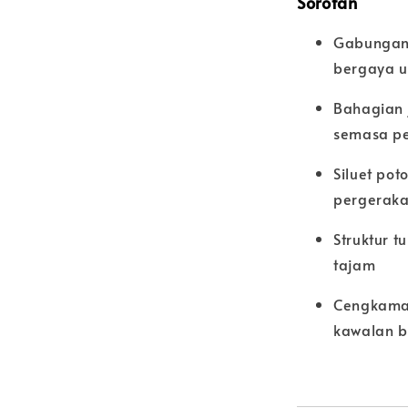
Sorotan
Gabungan 
bergaya u
Bahagian 
semasa pe
Siluet po
pergeraka
Struktur 
tajam
Cengkama
kawalan b