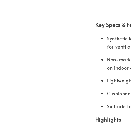
Key Specs & F
Synthetic 
for ventila
Non-markin
on indoor 
Lightweigh
Cushioned
Suitable f
Highlights