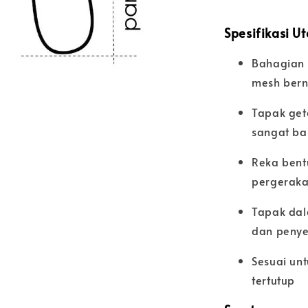
Spesifikasi U
Bahagian 
mesh bern
Tapak get
sangat ba
Reka bent
pergeraka
Tapak dal
dan peny
Sesuai un
tertutup