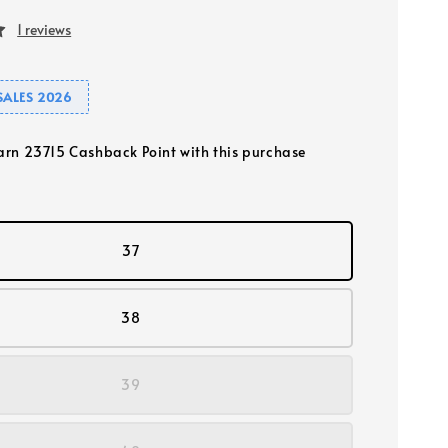
1 reviews
SALES 2026
earn 23715 Cashback Point with this purchase
37
38
39