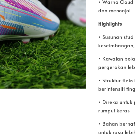
• Warna Cloud
dan menonjol
Highlights
• Susunan stu
keseimbangan,
• Kawalan bola
pergerakan leb
• Struktur flek
berintensiti tin
• Direka untuk
rumput keras
• Bahan berna
untuk rasa leb