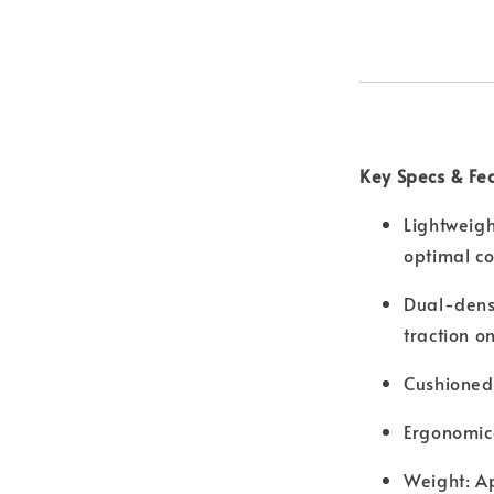
Key Specs & Fe
Lightweigh
optimal c
Dual-densi
traction o
Cushioned 
Ergonomica
Weight: A