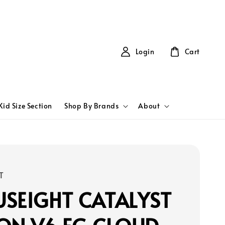
Login
Cart
Kid Size Section
Shop By Brands
About
T
SEIGHT CATALYST