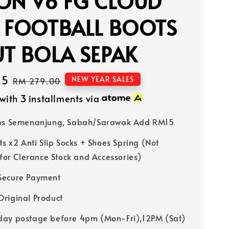
ON V6 FG CLOUD
E FOOTBALL BOOTS
T BOLA SEPAK
15
Regular
NEW YEAR SALES
RM 279.00
price
with 3 installments via
Pos Semenanjung, Sabah/Sarawak Add RM15
ts x2 Anti Slip Socks + Shoes Spring (Not
 for Clerance Stock and Accessories)
Secure Payment
riginal Product
ay postage before 4pm (Mon-Fri),12PM (Sat)