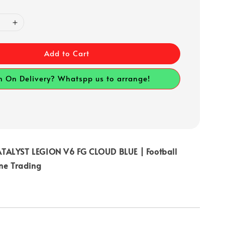
Add to Cart
h On Delivery? Whatspp us to arrange!
TALYST LEGION V6 FG CLOUD BLUE | Football
ine Trading