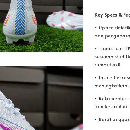
Key Specs & F
• Upper sintet
dan pengudar
• Tapak luar T
susunan stud F
rumput asli
• Insole berk
meningkatkan k
• Reka bentuk
dan kestabilan
• Berat anggar