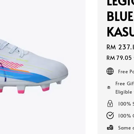
LEGI
BLU
KASU
Sale
RM 237.
price
RM 79.05
Free 
Free Gif
Eligible
100% 
100% O
Same d