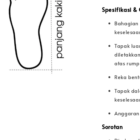
Spesifikasi &
Bahagian 
keselesaa
Tapak lua
diletakka
atas rump
Reka bent
Tapak dal
keselesaa
Anggaran 
Sorotan