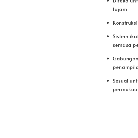
Direka un
tajam
Konstruksi
Sistem ik
semasa pe
Gabungan 
penampil
Sesuai un
permukaan