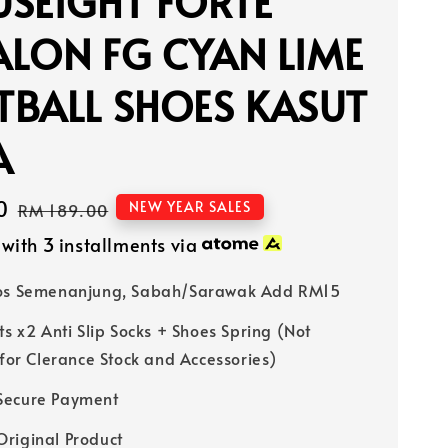
SEIGHT FORTE
LON FG CYAN LIME
BALL SHOES KASUT
A
0
Regular
NEW YEAR SALES
RM 189.00
price
with 3 installments via
Pos Semenanjung, Sabah/Sarawak Add RM15
ts x2 Anti Slip Socks + Shoes Spring (Not
 for Clerance Stock and Accessories)
Secure Payment
riginal Product