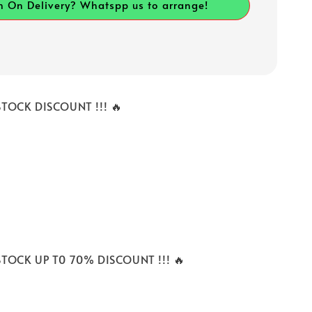
h On Delivery? Whatspp us to arrange!
STOCK DISCOUNT !!! 🔥
STOCK UP T0 70% DISCOUNT !!! 🔥