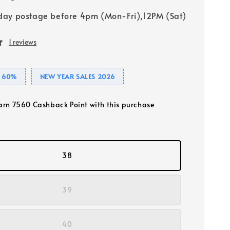
ay postage before 4pm (Mon-Fri),12PM (Sat)
1 reviews
 60%
NEW YEAR SALES 2026
earn 7560 Cashback Point with this purchase
38
39
40