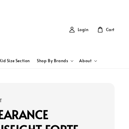
Login
Cart
Kid Size Section
Shop By Brands
About
T
LEARANCE