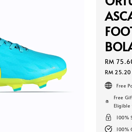
ORTU
ASCA
FOOT
BOL
Sale
RM 75.6
price
RM 25.20
Free 
Free Gif
Eligible
100% 
100% O