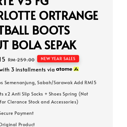
RTE V5 FG
RLOTTE ORTRANGE
TBALL BOOTS
T BOLA SEPAK
15
Regular
NEW YEAR SALES
RM 259.00
price
with 3 installments via
Pos Semenanjung, Sabah/Sarawak Add RM15
ts x2 Anti Slip Socks + Shoes Spring (Not
 for Clerance Stock and Accessories)
Secure Payment
riginal Product