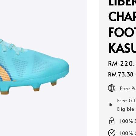
LIBE
CHA
FOO
KASU
Sale
RM 220.
price
RM 73.38
Free 
Free Gif
Eligible
100% 
100% O