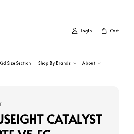
Login
Cart
Kid Size Section
Shop By Brands
About
T
SEIGHT CATALYST