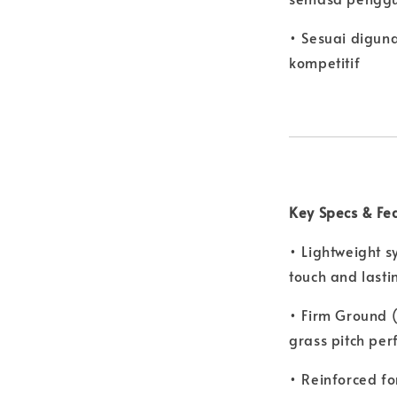
• Sesuai digun
kompetitif
Key Specs & Fe
• Lightweight s
touch and lasti
• Firm Ground (
grass pitch pe
• Reinforced fo