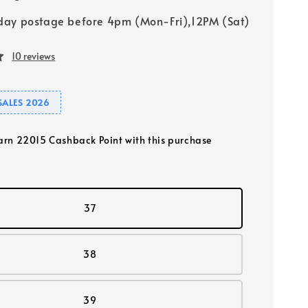
ay postage before 4pm (Mon-Fri),12PM (Sat)
10 reviews
SALES 2026
earn 22015 Cashback Point with this purchase
37
38
39