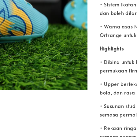
• Sistem ikata
dan boleh dila
• Warna asas 
Ortrange untu
Highlights
• Dibina untuk 
permukaan fir
• Upper bertek
bola, dan rasa
• Susunan stu
semasa perma
• Rekaan ring
semasa pengg