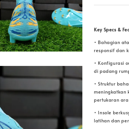
Key Specs & Fe
• Bahagian atas
responsif dan 
• Konfigurasi o
di padang rump
• Struktur bah
meningkatkan 
pertukaran ara
• Insole berku
latihan dan pe