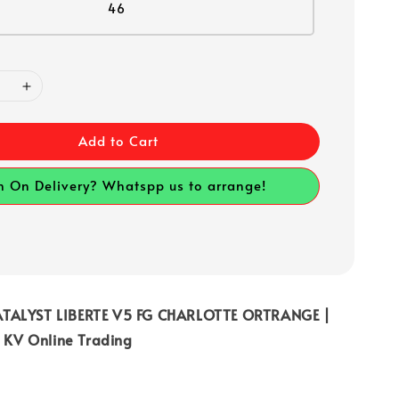
46
Add to Cart
h On Delivery? Whatspp us to arrange!
TALYST LIBERTE V5 FG CHARLOTTE ORTRANGE |
| KV Online Trading