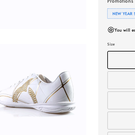
Promotions
NEW YEAR 
You will 
Size