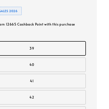
SALES 2026
earn 12665 Cashback Point with this purchase
39
40
41
42