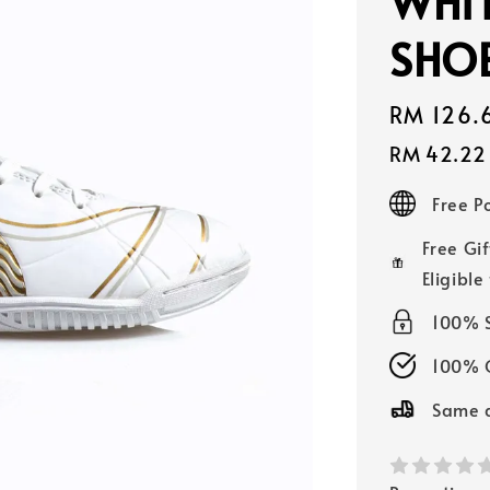
WHIT
SHOE
Sale
RM 126.
price
RM 42.22
Free 
Free Gif
Eligible
100% 
100% O
Same d