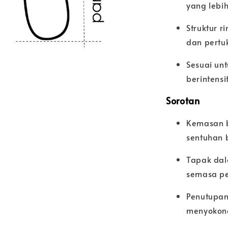
yang lebih
Struktur 
dan pertu
Sesuai un
berintensit
Sorotan
Kemasan b
sentuhan 
Tapak dal
semasa p
Penutupan
menyokon