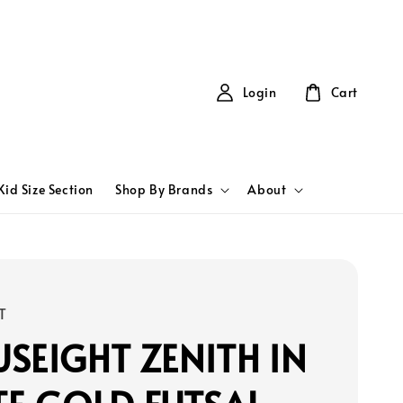
Login
Cart
Kid Size Section
Shop By Brands
About
T
SEIGHT ZENITH IN