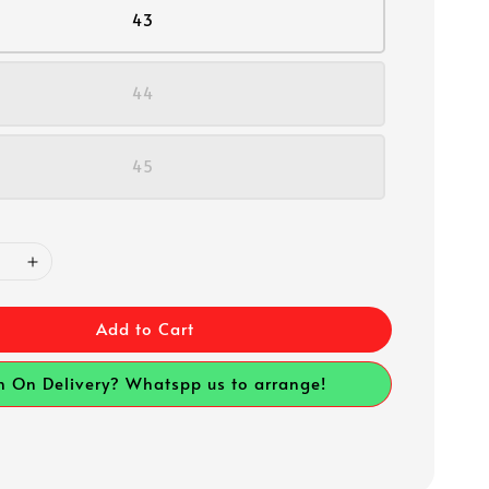
43
44
45
Add to Cart
h On Delivery? Whatspp us to arrange!