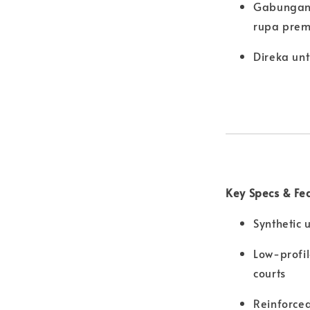
Gabungan
rupa pre
Direka un
Key Specs & Fe
Synthetic 
Low-profil
courts
Reinforce