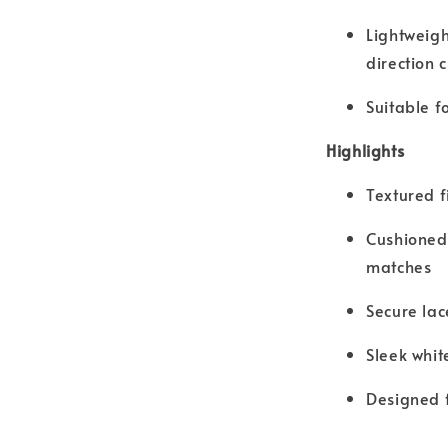
Lightweigh
direction 
Suitable f
Highlights
Textured f
Cushioned
matches
Secure lac
Sleek whi
Designed f