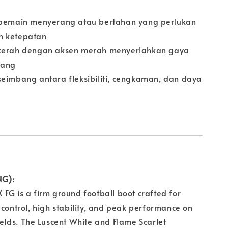
 pemain menyerang atau bertahan yang perlukan
n ketepatan
 cerah dengan aksen merah menyerlahkan gaya
rang
seimbang antara fleksibiliti, cengkaman, dan daya
NG):
FG is a firm ground football boot crafted for
 control, high stability, and peak performance on
ields. The Luscent White and Flame Scarlet