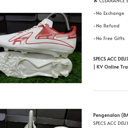
🔥 CLEARANCE 
-No Exchange
-No Refund
-No Free Gifts
SPECS ACC DEUX
| KV Online Tr
Pengenalan (B
SPECS ACC DEUX