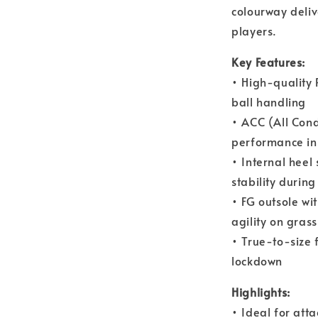
colourway deliv
players.
Key Features:
• High-quality 
ball handling
• ACC (All Cond
performance in
• Internal hee
stability durin
• FG outsole wi
agility on grass
• True-to-size 
lockdown
Highlights:
• Ideal for att