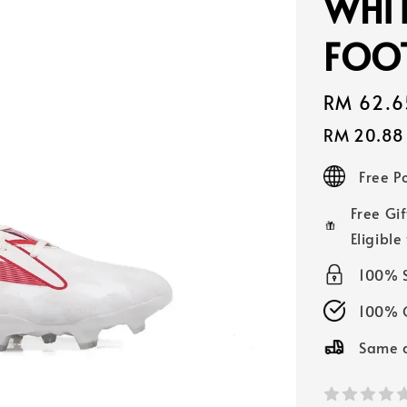
WHIT
FOO
Sale
RM 62.6
price
RM 20.88
Free 
Free Gif
Eligible
100% 
100% O
Same d