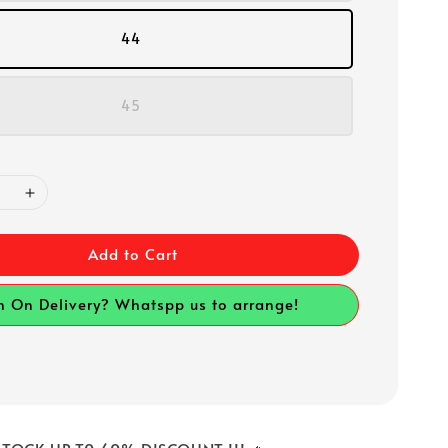
44
45
Add to Cart
h On Delivery? Whatspp us to arrange!